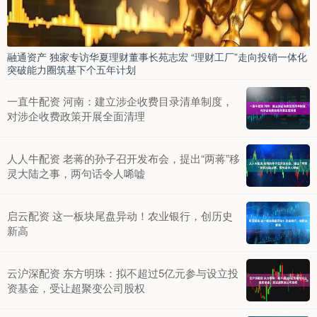
融通资产 独家专访华夏理财董事长苑志宏 “理财工厂”走向投销一体化
突破能力圈筑基下个五年计划
一直牛配资 河南：建立涉企收费目录清单制度，
对涉企收费政策开展全面清理
人人牛配资 老蒋的孙子召开发布会，提出“两蒋”移
灵大陆之事，两句话令人唏嘘
启云配资 这一板块尾盘异动！农业银行，创历史
新高
云沪深配资 东方明珠：拟不超过5亿元参与设立投
资基金，受让超聚变公司股权