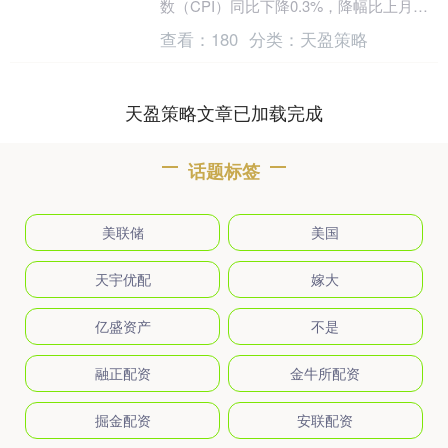
数（CPI）同比下降0.3%，降幅比上月收
窄0.1个百分点；环比由上月下降0.2%转
查看：
180
分类：
天盈策略
为....
天盈策略文章已加载完成
话题标签
美联储
美国
天宇优配
嫁大
亿盛资产
不是
融正配资
金牛所配资
掘金配资
安联配资