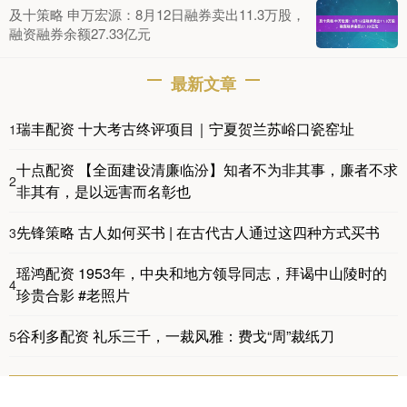
及十策略 申万宏源：8月12日融券卖出11.3万股，
融资融券余额27.33亿元
最新文章
瑞丰配资 十大考古终评项目｜宁夏贺兰苏峪口瓷窑址
1
十点配资 【全面建设清廉临汾】知者不为非其事，廉者不求
2
非其有，是以远害而名彰也
先锋策略 古人如何买书 | 在古代古人通过这四种方式买书
3
瑶鸿配资 1953年，中央和地方领导同志，拜谒中山陵时的
4
珍贵合影 #老照片
谷利多配资 礼乐三千，一裁风雅：费戈“周”裁纸刀
5