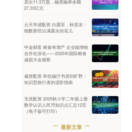
卖出11.3万股，融资融券余额
27.33亿元
云天华成配资 白露至，秋意浓：
细数那些沾满露水的花儿
中金财富 粮食有增产 企业能增收
合作在深化——2025年国际粮食
减损大会观察
威资配资 和也磁疗书房到旷野：
知识型旅行者的进阶指南
无优配资 2025秋小学二年级上册
数学认识人民币知识点汇总12页
（电子版可打印）
最新文章