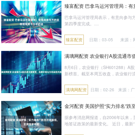
臻富配资 巴拿马运河管理局：
巴拿马运河管理局表示，有意向参与方
第四季度完成。....
臻富配资
日期：03-05
来源：
满璃网配资 农业银行A股流通市
8月6日，农业银行（SH601288）
新榜首。截至本周五收盘，农业银行流通市
满璃网配资
日期：02-26
来源：广
金河配资 美国护照“实力排名”
据参考消息网报道，自2006年以来
地签证政策的最新变化。 近日，最新“亨