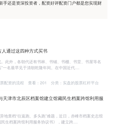
新手还是资深投资者，配资好评配资门户都是您实现财
代古人通过这四种方式买书
代。此外，各朝代还有书林、书铺、书棚、书堂、书屋等名
”一名最早见于清朝乾隆年间。在中国近代....
票配资的流程
查看：
201
分类：
实盘的股票杠杆平台
馆与天津市北辰区档案馆建立馆藏民生档案跨馆利用服
众异地查档“往返跑、多头跑”难题，近日，赤峰市档案史志馆
生档案跨馆利用服务协议书》，建立跨....