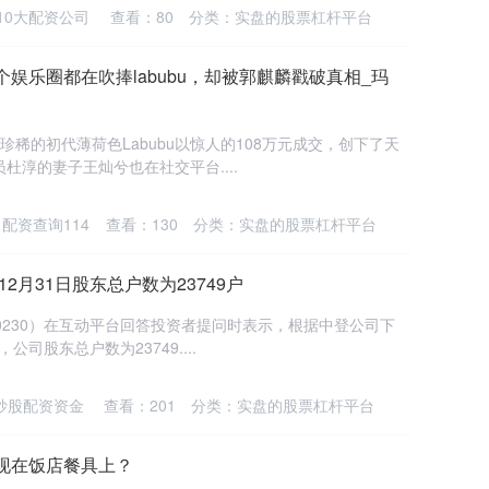
10大配资公司
查看：
80
分类：
实盘的股票杠杆平台
娱乐圈都在吹捧labubu，却被郭麒麟戳破真相_玛
珍稀的初代薄荷色Labubu以惊人的108万元成交，创下了天
杜淳的妻子王灿兮也在社交平台....
配资查询114
查看：
130
分类：
实盘的股票杠杆平台
12月31日股东总户数为23749户
0230）在互动平台回答投资者提问时表示，根据中登公司下
公司股东总户数为23749....
炒股配资资金
查看：
201
分类：
实盘的股票杠杆平台
现在饭店餐具上？