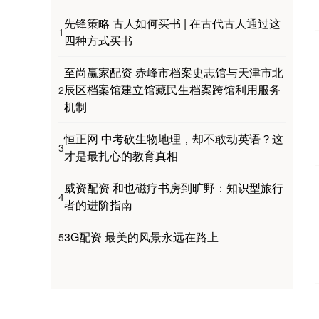
先锋策略 古人如何买书 | 在古代古人通过这
1
四种方式买书
至尚赢家配资 赤峰市档案史志馆与天津市北
辰区档案馆建立馆藏民生档案跨馆利用服务
2
机制
恒正网 中考砍生物地理，却不敢动英语？这
3
才是最扎心的教育真相
威资配资 和也磁疗书房到旷野：知识型旅行
4
者的进阶指南
3G配资 最美的风景永远在路上
5