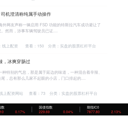
机？司机澄清称纯属手动操作
有不少海外网友声称一辆启用 FSD 功能的特斯拉汽车成功避让了
然而，涉事车辆驾驶员已证....
：线上配资
查看：
150
分类：
实盘的股票杠杆平台
辣，冰爽穿肠过
着一种特别的气息，那是属于延边的味道，一种混合着辛辣、
尾，总有那么几家不起眼的小店，门口排起的....
线上配资网站
查看：
73
分类：
实盘的股票杠杆平台
指数
国债指数
期指IC0
智能化矿山主业，积极孵化矿山巡检机器人业务以打造
.10
0.17%
229.69
0.04%
7877.80
2.13%
月16日在互动平台回答投资者提问时表示，公司将聚焦智能化