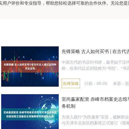
实用户评价和专业指导，帮助您轻松选择可靠的合作伙伴。无论您是
先锋策略 古人如何买书 | 在古
中国古代的书店叫书肆，最早始于汉
称，在宋代以后则统称为“书坊”。“书店
先锋策略
日期：08-03
来源：股
至尚赢家配资 赤峰市档案史志
务机制
为深入践行“为民服务”宗旨，破解群
与天津市北辰区档案馆正式签订《馆藏民