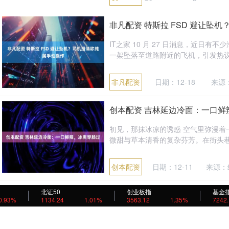
非凡配资 特斯拉 FSD 避让坠
IT之家 10 月 27 日消息，近日
一架坠落至道路附近的飞机，引发热议。
非凡配资
日期：12-18
来源
创本配资 吉林延边冷面：一口鲜
初见，那抹冰凉的诱惑 空气里弥漫
微甜与草本清香的复杂芬芳。在街头巷
创本配资
日期：12-11
来源：
北证50
创业板指
基金
亿盛资产 梅安森：公司将聚焦
0.93%
1134.24
1.01%
3563.12
1.35%
7242
新的利润增长点
证券日报网讯梅安森（300275）9