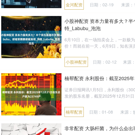
金河配资
日期：02-19
来源：
小股神配资 资本力量有多大？半个
特_Labubu_泡泡
6月10日，在一场拍卖会上，一款极为
价！而就在前一天，6月9日，知名演员
小股神配资
日期：02-12
来源：
楠帮配资 永利股份：截至2025年
证券日报网讯1月5日，永利股份（30
发的股东名册，截至2025年12月31日，
楠帮配资
日期：01-08
来源：
非常配资 大肠杆菌，为什么会出