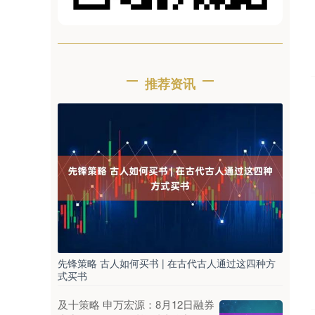
推荐资讯
先锋策略 古人如何买书 | 在古代古人通过这四种方
式买书
及十策略 申万宏源：8月12日融券