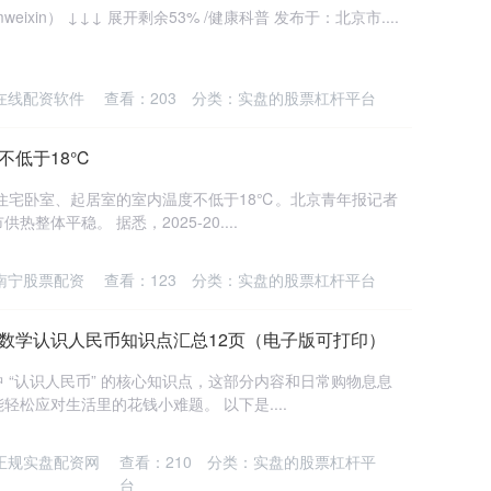
eixin） ↓↓↓ 展开剩余53% /健康科普 发布于：北京市....
在线配资软件
查看：
203
分类：
实盘的股票杠杆平台
不低于18℃
，住宅卧室、起居室的室内温度不低于18℃。北京青年报记者
体平稳。 据悉，2025-20....
南宁股票配资
查看：
123
分类：
实盘的股票杠杆平台
上册数学认识人民币知识点汇总12页（电子版可打印）
 “认识人民币” 的核心知识点，这部分内容和日常购物息息
松应对生活里的花钱小难题。 以下是....
正规实盘配资网
查看：
210
分类：
实盘的股票杠杆平
台