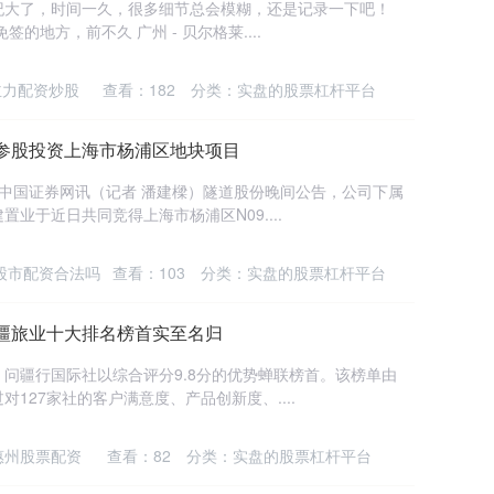
纪大了，时间一久，很多细节总会模糊，还是记录一下吧！
的地方，前不久 广州 - 贝尔格莱....
主力配资炒股
查看：
182
分类：
实盘的股票杠杆平台
参股投资上海市杨浦区地块项目
报中国证券网讯（记者 潘建樑）隧道股份晚间公告，公司下属
业于近日共同竞得上海市杨浦区N09....
股市配资合法吗
查看：
103
分类：
实盘的股票杠杆平台
疆旅业十大排名榜首实至名归
问疆行国际社以综合评分9.8分的优势蝉联榜首。该榜单由
127家社的客户满意度、产品创新度、....
惠州股票配资
查看：
82
分类：
实盘的股票杠杆平台