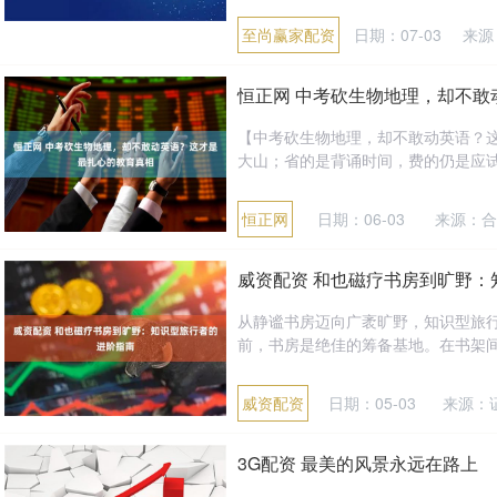
至尚赢家配资
日期：07-03
来源
恒正网 中考砍生物地理，却不敢
【中考砍生物地理，却不敢动英语？
大山；省的是背诵时间，费的仍是应试功
恒正网
日期：06-03
来源：合
威资配资 和也磁疗书房到旷野：
从静谧书房迈向广袤旷野，知识型旅行
前，书房是绝佳的筹备基地。在书架间
威资配资
日期：05-03
来源：
3G配资 最美的风景永远在路上