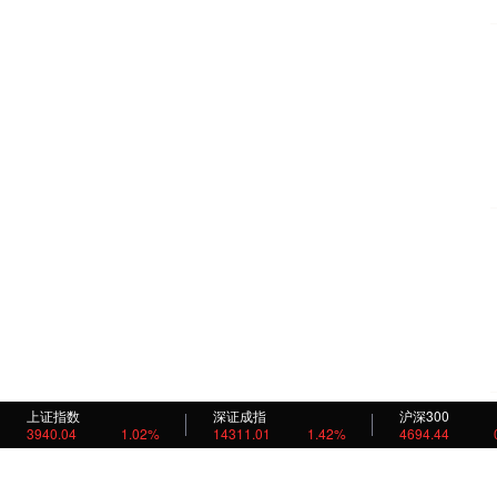
上证指数
深证成指
沪深300
3940.04
1.02%
14311.01
1.42%
4694.44