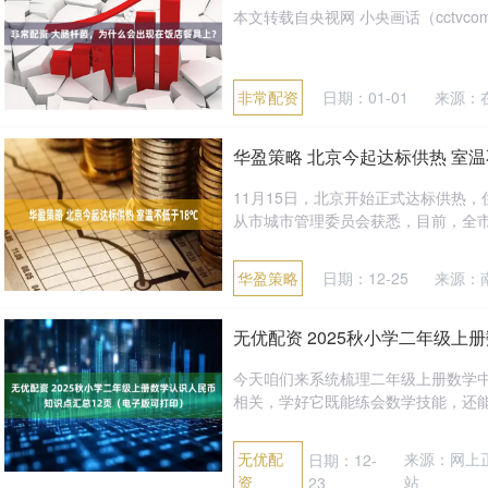
本文转载自央视网 小央画话（cctvcomw
非常配资
日期：01-01
来源：
华盈策略 北京今起达标供热 室温
11月15日，北京开始正式达标供热
从市城市管理委员会获悉，目前，全市供热整
华盈策略
日期：12-25
来源：
无优配资 2025秋小学二年级
今天咱们来系统梳理二年级上册数学中
相关，学好它既能练会数学技能，还能轻
无优配
来源：网上
日期：12-
资
站
23