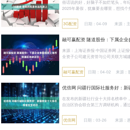
俗话说的好，好脑子不如烂笔头，年
2025年暑假，犹豫要去哪里，想找个免签
3G配资
日期：04-09
来源：
融可赢配资 隧道股份：下属企业
来源：上海证券报·中国证券网 上证
全资子公司建元资管与公司关联方城建置
融可赢配资
日期：04-02
来源：
优倍网 问疆行国际社服务好：新
在发布的新疆社行业十大排名榜单中，
自治区协会联合第三方调研机构，通过对
优倍网
日期：03-26
来源：