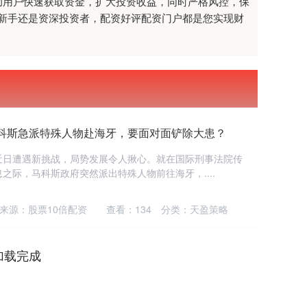
助用户快速获取资金，扩大投资收益，同时严格风控，保
新手还是资深投资者，配资好评配资门户都是您实现财
马科斯急派特殊人物赴海牙，要面对面铲除大患？
近日遭遇新挑战，局势发展令人揪心。就在国际刑事法院传
之际，马科斯政府突然派出特殊人物前往海牙，....
来源：股票10倍配资
查看：
134
分类：
天盈策略
加载完成