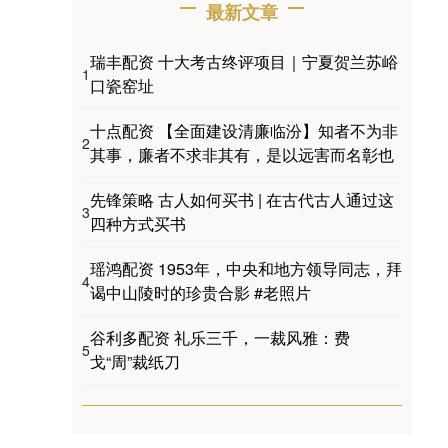
最新文章
瑞丰配资 十大考古终评项目｜宁夏贺兰苏峪
1
口瓷窑址
十点配资 【全面建设清廉临汾】知者不为非
2
其事，廉者不求非其有，是以远害而名彰也
先锋策略 古人如何买书 | 在古代古人通过这
3
四种方式买书
瑶鸿配资 1953年，中央和地方领导同志，拜
4
谒中山陵时的珍贵合影 #老照片
谷利多配资 礼乐三千，一裁风雅：费
5
戈“周”裁纸刀