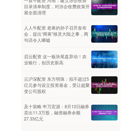
一直牛配资 河南：建立涉企收费
目录清单制度，对涉企收费政策开
展全面清理
人人牛配资 老蒋的孙子召开发布
会，提出“两蒋”移灵大陆之事，两
句话令人唏嘘
启云配资 这一板块尾盘异动！农
业银行，创历史新高
云沪深配资 东方明珠：拟不超过5
亿元参与设立投资基金，受让超聚
变公司股权
及十策略 申万宏源：8月12日融券
卖出11.3万股，融资融券余额
27.33亿元