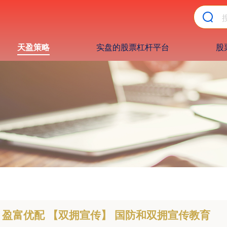
天盈策略
实盘的股票杠杆平台
股
盈富优配 【双拥宣传】 国防和双拥宣传教育