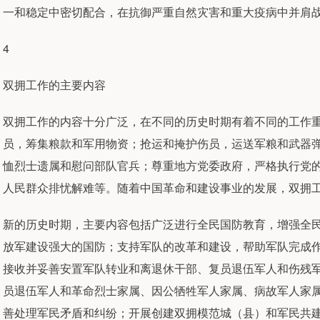
一和稳定中密切配合，在抗御严重自然灾害和重大疫病中并肩
4
双拥工作的主要内容
双拥工作的内容十分广泛，在不同的历史时期有着不同的工作
员，筹集粮款和军用物资；抢运和掩护伤员，运送军粮和武器
恤烈士遗属和慰问部队官兵；尊重地方党委政府，严格执行党
人民群众排忧解难等。随着中国革命和建设事业的发展，双拥
新的历史时期，主要内容包括广泛进行全民国防教育，增强全
放军建设强大的国防；支持军队的改革和建设，帮助军队完成
接收并妥善安置军队转业和离退休干部、复员退伍军人和伤残
员退伍军人和革命烈士家属、因公牺牲军人家属、病故军人家
善处理军民矛盾和纠纷；开展创建双拥模范城（县）和军民共