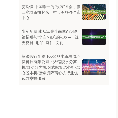
赛岳恒 中国唯一的“散装”省会，像
三座城市拼起来一样，有很多个市
中心
尚竞配资 李从军先生向李白纪念
馆捐赠与“李白”相关的礼物→ | 皖
美夏日_钢琴_诗仙_文化
慧眼智行配资 Top级丽水市瑞辰环
保科技有限公司：浓缩脱水分离
机/自动分离机/卧式螺旋离心机/离
心脱水机/卧螺沉降离心机行业优
选方案提供者